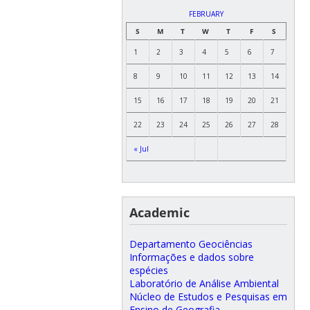
FEBRUARY
S
M
T
W
T
F
S
1
2
3
4
5
6
7
8
9
10
11
12
13
14
15
16
17
18
19
20
21
22
23
24
25
26
27
28
« Jul
Academic
Departamento Geociências
Informações e dados sobre
espécies
Laboratório de Análise Ambiental
Núcleo de Estudos e Pesquisas em
Ensino de Geografia