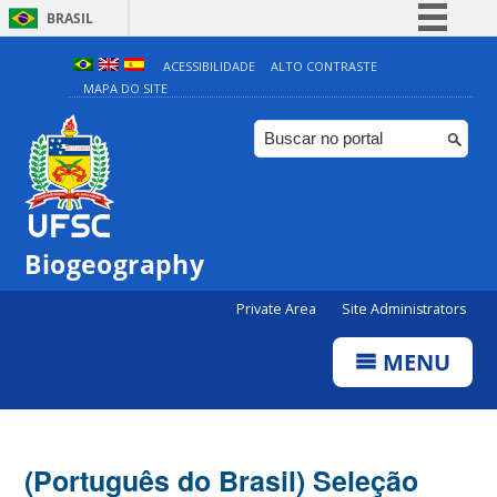
BRASIL
Simplifique!
ACESSIBILIDADE
ALTO CONTRASTE
MAPA DO SITE
Comunica BR
Participe
Acesso à informação
Legislação
Canais
Biogeography
Private Area
Site Administrators
MENU
(Português do Brasil) Seleção