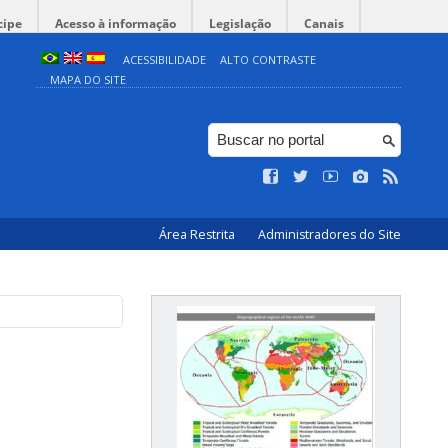
cipe
Acesso à informação
Legislação
Canais
ACESSIBILIDADE
ALTO CONTRASTE
MAPA DO SITE
Área Restrita
Administradores do Site