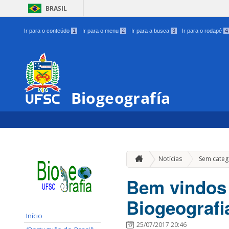
BRASIL
Ir para o conteúdo
1
Ir para o menu
2
Ir para a busca
3
Ir para o rodapé
4
Biogeografía
Notícias
Sem categ
Bem vindos 
Biogeografi
Início
25/07/2017 20:46