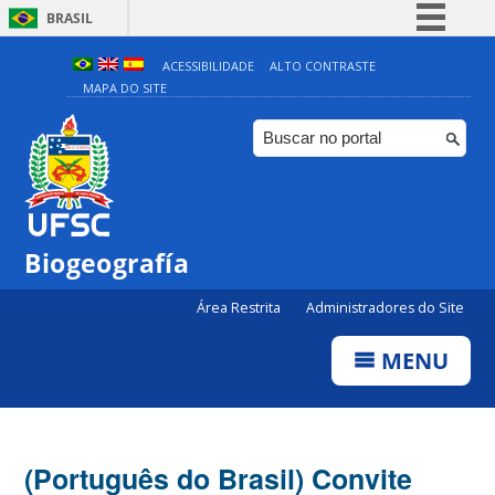
BRASIL
Simplifique!
ACESSIBILIDADE
ALTO CONTRASTE
MAPA DO SITE
Comunica BR
Participe
Acesso à informação
Legislação
Canais
Biogeografía
Área Restrita
Administradores do Site
MENU
(Português do Brasil) Convite