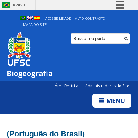
BRASIL
Simplifique!
ACESSIBILIDADE
ALTO CONTRASTE
MAPA DO SITE
Comunica BR
Participe
Acesso à informação
Legislação
Canais
Biogeografía
Área Restrita
Administradores do Site
MENU
(Português do Brasil)