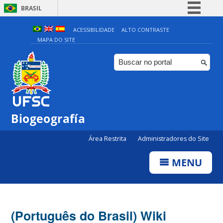
BRASIL
Simplifique!
ACESSIBILIDADE
ALTO CONTRASTE
MAPA DO SITE
Comunica BR
Participe
Acesso à informação
Legislação
Canais
Biogeografía
Área Restrita
Administradores do Site
MENU
(Português do Brasil) Wiki