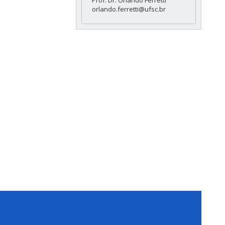
Prof. Dr. Orlando Ferretti
orlando.ferretti@ufsc.br