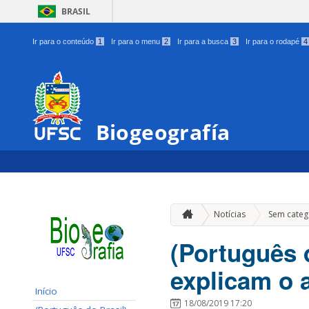
BRASIL
Ir para o conteúdo
1
Ir para o menu
2
Ir para a busca
3
Ir para o rodapé
4
Biogeografía
Notícias
Sem categ
(Português 
explicam o 
Início
18/08/2019 17:20