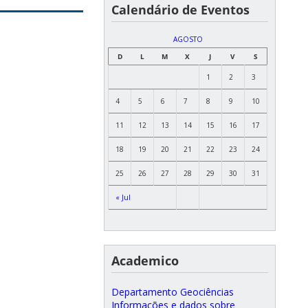
Calendário de Eventos
AGOSTO
D
L
M
X
J
V
S
1
2
3
4
5
6
7
8
9
10
11
12
13
14
15
16
17
18
19
20
21
22
23
24
25
26
27
28
29
30
31
« Jul
Academico
Departamento Geociências
Informações e dados sobre