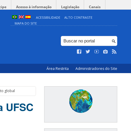
cipe
Acesso à informação
Legislação
Canais
ACESSIBILIDADE
ALTO CONTRASTE
MAPA DO SITE
Área Restrita
Administradores do Site
to global
da UFSC