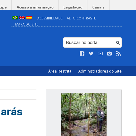
cipe
Acesso à informação
Legislação
Canais
ACESSIBILIDADE
ALTO CONTRASTE
MAPA DO SITE
Área Restrita
Administradores do Site
uarás