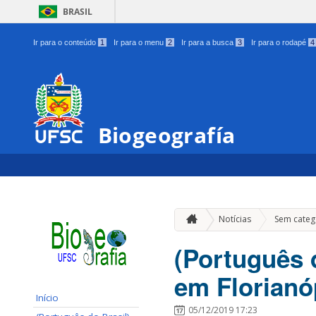
BRASIL
Ir para o conteúdo
1
Ir para o menu
2
Ir para a busca
3
Ir para o rodapé
4
Biogeografía
Notícias
Sem categ
(Português 
em Florianó
Início
05/12/2019 17:23