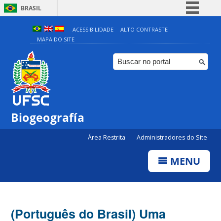
BRASIL
Simplifique!
ACESSIBILIDADE
ALTO CONTRASTE
MAPA DO SITE
Comunica BR
Participe
Acesso à informação
Legislação
Canais
Biogeografía
Área Restrita
Administradores do Site
MENU
(Português do Brasil) Uma