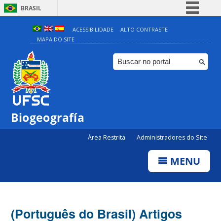
BRASIL
Simplifique!
ACESSIBILIDADE
ALTO CONTRASTE
MAPA DO SITE
Comunica BR
Participe
Acesso à informação
Legislação
Canais
Biogeografía
Área Restrita
Administradores do Site
MENU
(Português do Brasil) Artigos