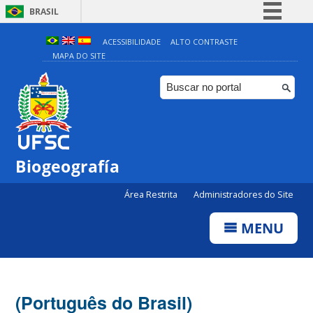
BRASIL
Simplifique!
ACESSIBILIDADE
ALTO CONTRASTE
MAPA DO SITE
Comunica BR
Participe
Acesso à informação
Legislação
Canais
Biogeografía
Área Restrita
Administradores do Site
MENU
(Português do Brasil)