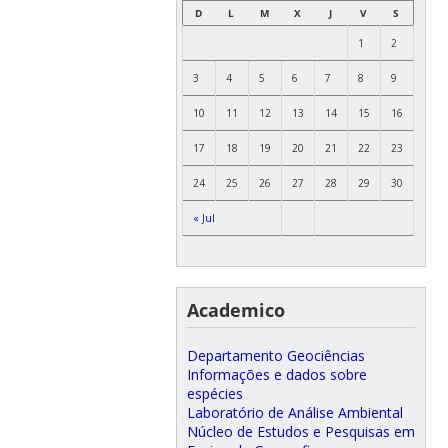
D
L
M
X
J
V
S
1
2
3
4
5
6
7
8
9
10
11
12
13
14
15
16
17
18
19
20
21
22
23
24
25
26
27
28
29
30
« Jul
Academico
Departamento Geociências
Informações e dados sobre
espécies
Laboratório de Análise Ambiental
Núcleo de Estudos e Pesquisas em