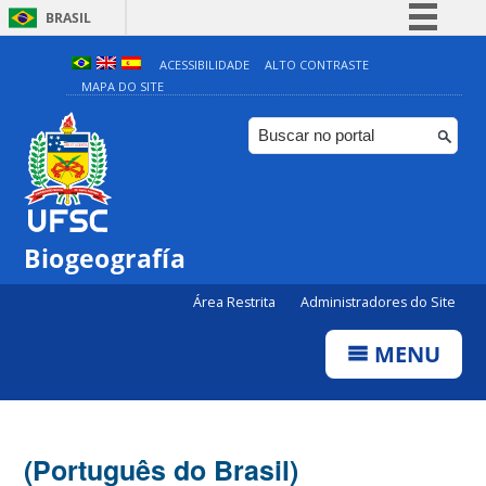
BRASIL
Simplifique!
ACESSIBILIDADE
ALTO CONTRASTE
MAPA DO SITE
Comunica BR
Participe
Acesso à informação
Legislação
Canais
Biogeografía
Área Restrita
Administradores do Site
MENU
(Português do Brasil)