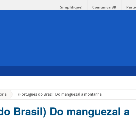
Simplifique!
Comunica BR
Parti
»
oria
(Português do Brasil) Do manguezal a montanha
do Brasil) Do manguezal a