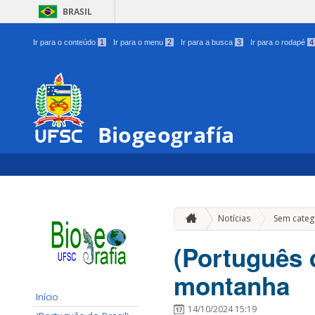
BRASIL
Ir para o conteúdo
1
Ir para o menu
2
Ir para a busca
3
Ir para o rodapé
4
Biogeografía
Notícias
Sem categ
(Português 
montanha
Início
14/10/2024 15:19