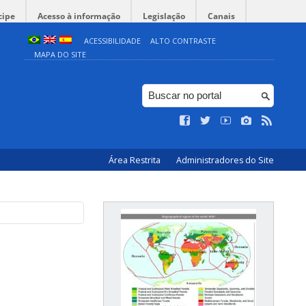
cipe
Acesso à informação
Legislação
Canais
ACESSIBILIDADE
ALTO CONTRASTE
MAPA DO SITE
Área Restrita
Administradores do Site