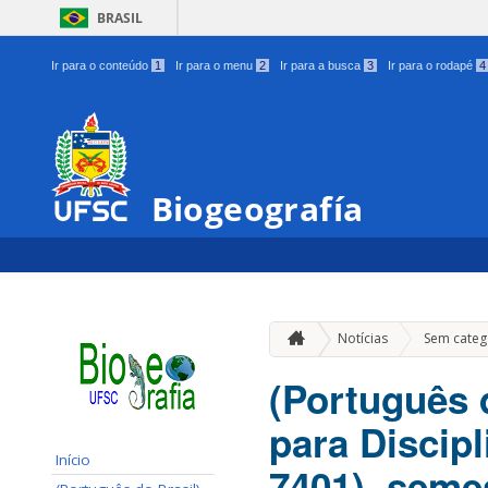
BRASIL
Ir para o conteúdo
1
Ir para o menu
2
Ir para a busca
3
Ir para o rodapé
4
Biogeografía
Notícias
Sem categ
(Português 
para Discip
Início
7401), seme