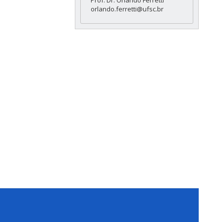
Prof. Dr. Orlando Ferretti
orlando.ferretti@ufsc.br