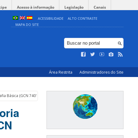
cipe
Acesso à informação
Legislação
Canais
ACESSIBILIDADE
ALTO CONTRASTE
MAPA DO SITE
Área Restrita
Administradores do Site
rafia Básica (GCN 7401), semestre 2025/1
oria
GCN