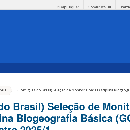
Simplifique!
Comunica BR
Parti
»
oria
(Português do Brasil) Seleção de Monitoria para Disciplina Biogeog
do Brasil) Seleção de Monit
lina Biogeografia Básica (
stre 2025/1