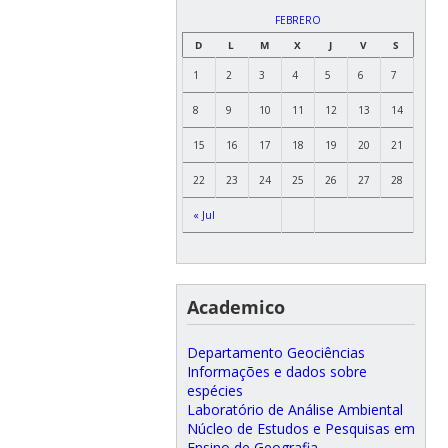
FEBRERO
D
L
M
X
J
V
S
1
2
3
4
5
6
7
8
9
10
11
12
13
14
15
16
17
18
19
20
21
22
23
24
25
26
27
28
« Jul
Academico
Departamento Geociências
Informações e dados sobre
espécies
Laboratório de Análise Ambiental
Núcleo de Estudos e Pesquisas em
Ensino de Geografia