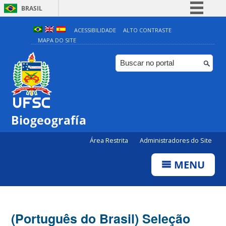
BRASIL
Simplifique!
ACESSIBILIDADE
ALTO CONTRASTE
MAPA DO SITE
Comunica BR
Participe
Acesso à informação
Legislação
Canais
Biogeografía
Área Restrita
Administradores do Site
MENU
(Português do Brasil) Seleção