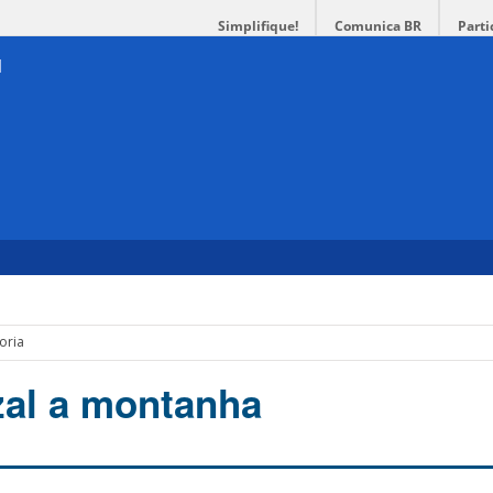
Simplifique!
Comunica BR
Parti
oria
al a montanha