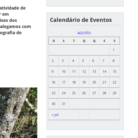
atividade de
er em
Calendário de Eventos
ises dos
 dialogamos com
ografia de
AGOSTO
D
S
T
Q
Q
S
S
1
2
3
4
5
6
7
8
9
10
11
12
13
14
15
16
17
18
19
20
21
22
23
24
25
26
27
28
29
30
31
« jul