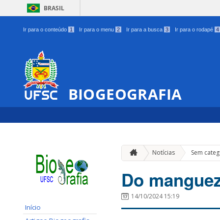
BRASIL
Ir para o conteúdo
1
Ir para o menu
2
Ir para a busca
3
Ir para o rodapé
4
BIOGEOGRAFIA
Notícias
Sem categ
Do manguez
14/10/2024 15:19
Início