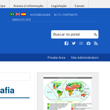
cipe
Acesso à informação
Legislação
Canais
ACESSIBILIDADE
ALTO CONTRASTE
MAPA DO SITE
Private Area
Site Administrators
afia