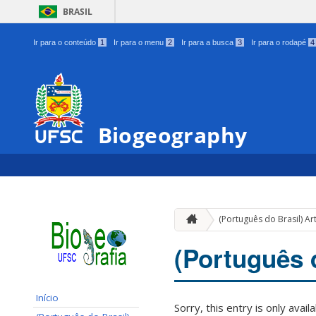
BRASIL
Ir para o conteúdo
1
Ir para o menu
2
Ir para a busca
3
Ir para o rodapé
4
Biogeography
(Português do Brasil) Ar
(Português 
Início
Sorry, this entry is only avail