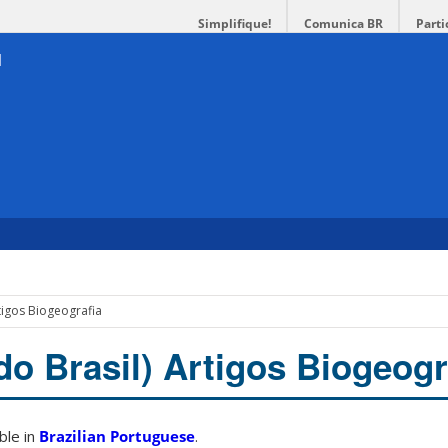
Simplifique!
Comunica BR
Parti
tigos Biogeografia
do Brasil) Artigos Biogeogr
able in
Brazilian Portuguese
.