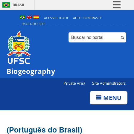
BRASIL
Simplifique!
ACESSIBILIDADE
ALTO CONTRASTE
MAPA DO SITE
Comunica BR
Participe
Acesso à informação
Legislação
Canais
Biogeography
Private Area
Site Administrators
MENU
(Português do Brasil)