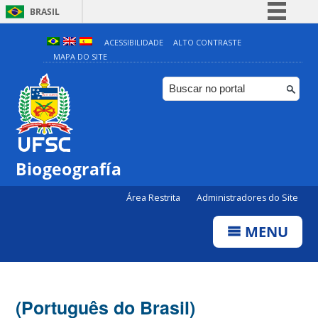
BRASIL
Simplifique!
ACESSIBILIDADE
ALTO CONTRASTE
MAPA DO SITE
Comunica BR
Participe
Acesso à informação
Legislação
Canais
Biogeografía
Área Restrita
Administradores do Site
MENU
(Português do Brasil)