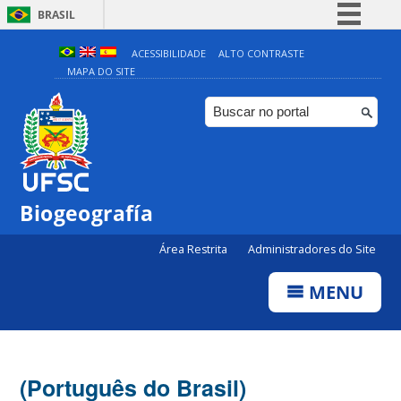
BRASIL
Simplifique!
ACESSIBILIDADE
ALTO CONTRASTE
MAPA DO SITE
Comunica BR
Participe
Acesso à informação
Legislação
Canais
Biogeografía
Área Restrita
Administradores do Site
MENU
(Português do Brasil)