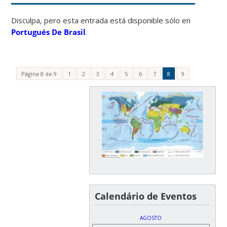
Disculpa, pero esta entrada está disponible sólo en
Portugués De Brasil
.
Página 8 de 9
1
2
3
4
5
6
7
8
9
Calendário de Eventos
AGOSTO