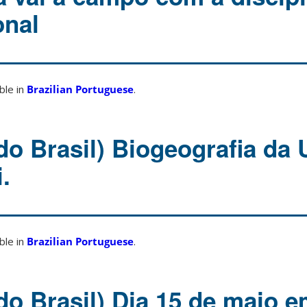
onal
able in
Brazilian Portuguese
.
do Brasil) Biogeografia da
.
able in
Brazilian Portuguese
.
do Brasil) Dia 15 de maio 