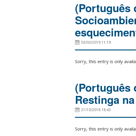
(Português 
Socioambien
esquecimen
03/03/2019 11:19
Sorry, this entry is only avail
(Português d
Restinga na 
21/10/2018 18:43
Sorry, this entry is only avail