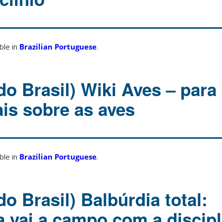
able in
Brazilian Portuguese
.
do Brasil) Wiki Aves – para
is sobre as aves
able in
Brazilian Portuguese
.
o Brasil) Balbúrdia total:
a vai a campo com a discipl