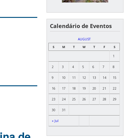
Calendário de Eventos
AUGUST
S
M
T
W
T
F
S
1
2
3
4
5
6
7
8
9
10
11
12
13
14
15
16
17
18
19
20
21
22
23
24
25
26
27
28
29
30
31
« Jul
ina de