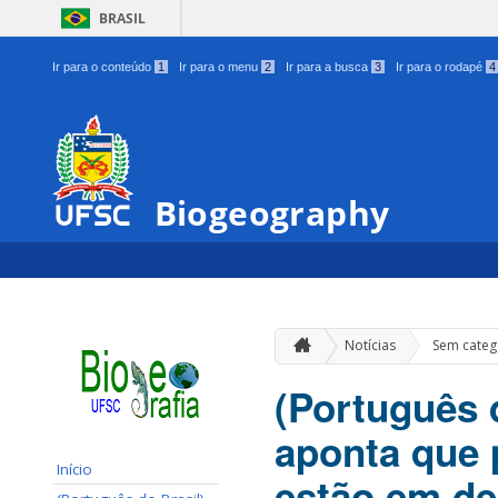
BRASIL
Ir para o conteúdo
1
Ir para o menu
2
Ir para a busca
3
Ir para o rodapé
4
Biogeography
Notícias
Sem categ
(Português 
aponta que 
Início
estão em de