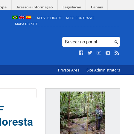
cipe
Acesso à informação
Legislação
Canais
ACESSIBILIDADE
ALTO CONTRASTE
MAPA DO SITE
Private Area
Site Administrators
F
loresta