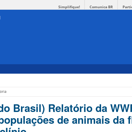
Simplifique!
Comunica BR
Parti
oria
do Brasil) Relatório da WW
populações de animais da f
clínio