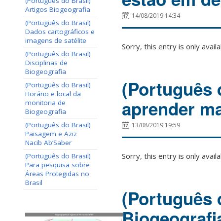
(Português do Brasil)
Artigos Biogeografia
14/08/2019 14:34
(Português do Brasil)
Dados cartográficos e
imagens de satélite
Sorry, this entry is only avail
(Português do Brasil)
Disciplinas de
Biogeografia
(Português 
(Português do Brasil)
Horário e local da
aprender ma
monitoria de
Biogeografia
(Português do Brasil)
13/08/2019 19:59
Paisagem e Aziz
Nacib Ab’Saber
Sorry, this entry is only avail
(Português do Brasil)
Para pesquisa sobre
Áreas Protegidas no
Brasil
(Português d
Biogeografi