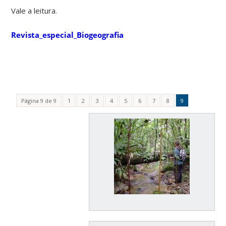
Vale a leitura.
Revista_especial_Biogeografia
Página 9 de 9
1
2
3
4
5
6
7
8
9