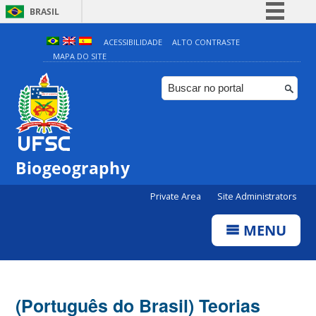
BRASIL
Simplifique!
ACESSIBILIDADE
ALTO CONTRASTE
MAPA DO SITE
Comunica BR
Participe
Acesso à informação
Legislação
Canais
Biogeography
Private Area
Site Administrators
MENU
(Português do Brasil) Teorias