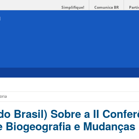
Simplifique!
Comunica BR
Parti
oria
o Brasil) Sobre a II Confer
de Biogeografia e Mudanças