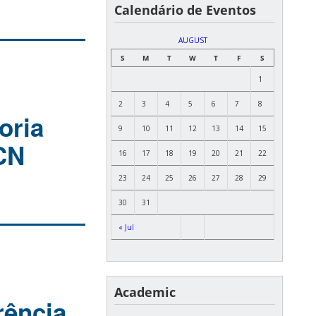
Calendário de Eventos
AUGUST
S
M
T
W
T
F
S
1
2
3
4
5
6
7
8
oria
9
10
11
12
13
14
15
GCN
16
17
18
19
20
21
22
23
24
25
26
27
28
29
30
31
« Jul
Academic
rência