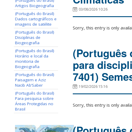
(Português do Brasil)
Artigos Biogeografia
03/08/2026 10:26
(Português do Brasil)
Dados cartográficos e
imagens de satélite
Sorry, this entry is only avail
(Português do Brasil)
Disciplinas de
Biogeografia
(Português 
(Português do Brasil)
Horário e local da
para discip
monitoria de
Biogeografia
7401) Semes
(Português do Brasil)
Paisagem e Aziz
Nacib Ab’Saber
19/02/2026 15:16
(Português do Brasil)
Para pesquisa sobre
Áreas Protegidas no
Sorry, this entry is only avail
Brasil
(Português d