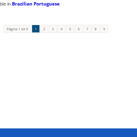
able in
Brazilian Portuguese
.
Página 1 de 9
1
2
3
4
5
6
7
8
9