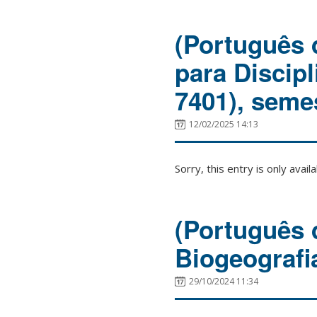
(Português 
para Discip
7401), seme
12/02/2025 14:13
Sorry, this entry is only avail
(Português 
Biogeografi
29/10/2024 11:34