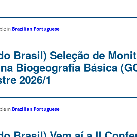
able in
Brazilian Portuguese
.
do Brasil) Seleção de Monit
lina Biogeografia Básica (
tre 2026/1
able in
Brazilian Portuguese
.
o Brasil) Vem aí a II Confe