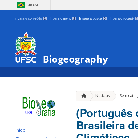
BRASIL
Ir para o conteúdo
1
Ir para o menu
2
Ir para a busca
3
Ir para o rodapé
4
Biogeography
Notícias
Sem categ
(Português d
Brasileira 
Início
Climáticas