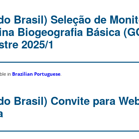
do Brasil) Seleção de Monit
lina Biogeografia Básica (
stre 2025/1
able in
Brazilian Portuguese
.
do Brasil) Convite para We
a