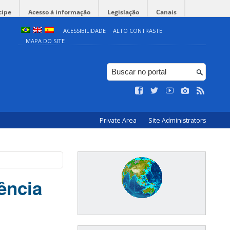
cipe
Acesso à informação
Legislação
Canais
ACESSIBILIDADE
ALTO CONTRASTE
MAPA DO SITE
Private Area
Site Administrators
ência