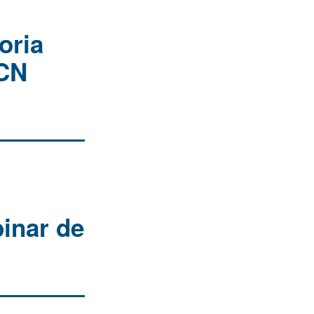
oria
GCN
binar de