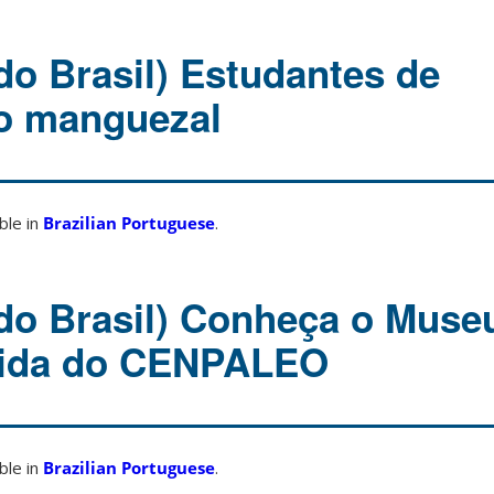
do Brasil) Estudantes de
o manguezal
able in
Brazilian Portuguese
.
do Brasil) Conheça o Muse
 Vida do CENPALEO
able in
Brazilian Portuguese
.