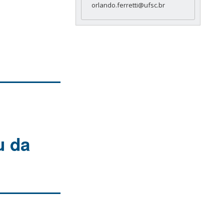
orlando.ferretti@ufsc.br
u da